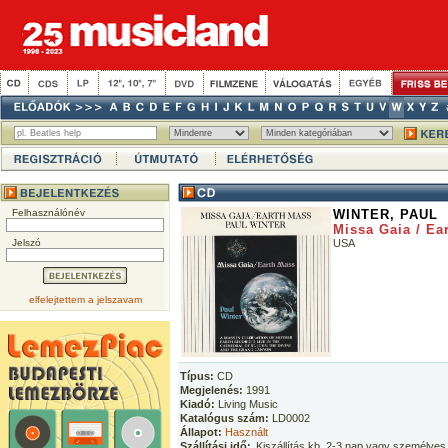
Felhasználónév
WINTER, PAUL
Missa Gaia / Ea
Jelszó
USA
elfelejtettem a jelszavam
Típus:
CD
Megjelenés:
1991
Kiadó:
Living Music
Katalógus szám:
LD0002
Állapot:
Használt
Szállítási idő:
Kiszállítás kb. 2-3 nap vagy személyes