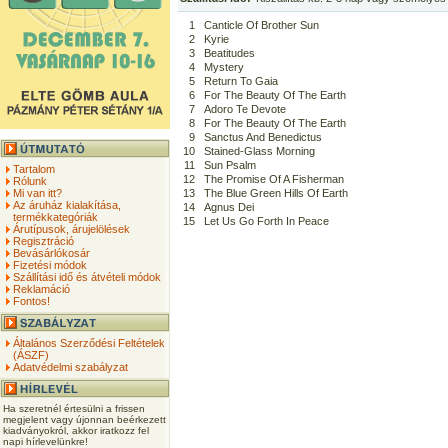
1
Canticle Of Brother Sun
2
Kyrie
3
Beatitudes
4
Mystery
5
Return To Gaia
6
For The Beauty Of The Earth
7
Adoro Te Devote
8
For The Beauty Of The Earth
9
Sanctus And Benedictus
10
Stained-Glass Morning
11
Sun Psalm
Tartalom
12
The Promise Of A Fisherman
Rólunk
Mi van itt?
13
The Blue Green Hills Of Earth
Az áruház kialakítása,
14
Agnus Dei
termékkategóriák
15
Let Us Go Forth In Peace
Árutípusok, árujelölések
Regisztráció
Bevásárlókosár
Fizetési módok
Szállítási idő és átvételi módok
Reklamáció
Fontos!
Általános Szerződési Feltételek
(ÁSZF)
Adatvédelmi szabályzat
Ha szeretnél értesülni a frissen
megjelent vagy újonnan beérkezett
kiadványokról, akkor iratkozz fel
napi hírlevelünkre!