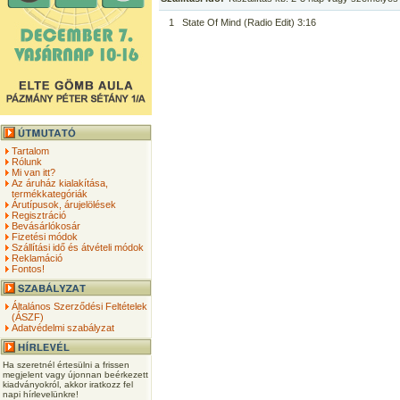
1
State Of Mind (Radio Edit) 3:16
Tartalom
Rólunk
Mi van itt?
Az áruház kialakítása,
termékkategóriák
Árutípusok, árujelölések
Regisztráció
Bevásárlókosár
Fizetési módok
Szállítási idő és átvételi módok
Reklamáció
Fontos!
Általános Szerződési Feltételek
(ÁSZF)
Adatvédelmi szabályzat
Ha szeretnél értesülni a frissen
megjelent vagy újonnan beérkezett
kiadványokról, akkor iratkozz fel
napi hírlevelünkre!