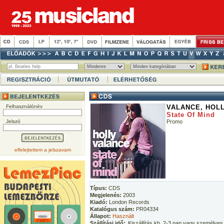
Felhasználónév
VALANCE, HOL
State Of Mind
Jelszó
Promo
elfelejtettem a jelszavam
Típus:
CDS
Megjelenés:
2003
Kiadó:
London Records
Katalógus szám:
PR04334
Állapot:
Használt
Szállítási idő:
Kiszállítás kb. 2-3 nap vagy személyes