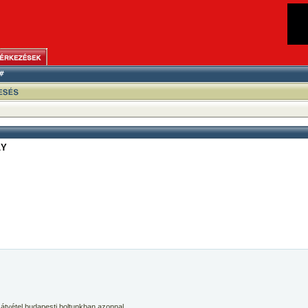
LY
 átvétel budapesti boltunkban azonnal