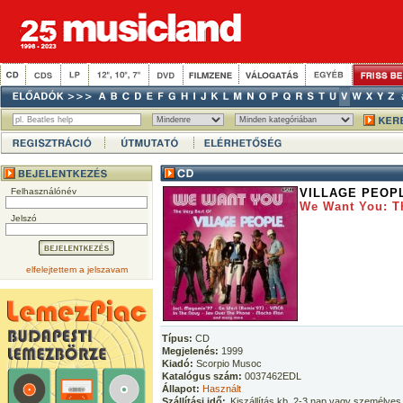
Felhasználónév
VILLAGE PEOP
We Want You: Th
Jelszó
elfelejtettem a jelszavam
Típus:
CD
Megjelenés:
1999
Kiadó:
Scorpio Musoc
Katalógus szám:
0037462EDL
Állapot:
Használt
Szállítási idő:
Kiszállítás kb. 2-3 nap vagy személyes