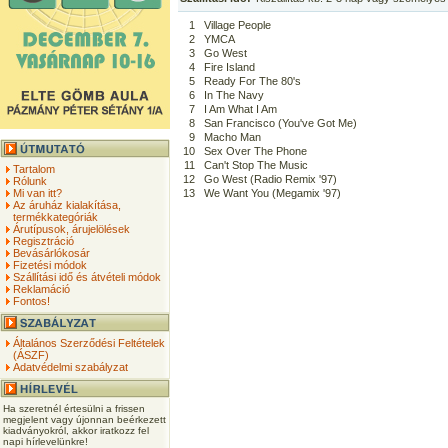
1
Village People
2
YMCA
3
Go West
4
Fire Island
5
Ready For The 80's
6
In The Navy
7
I Am What I Am
8
San Francisco (You've Got Me)
9
Macho Man
10
Sex Over The Phone
11
Can't Stop The Music
Tartalom
12
Go West (Radio Remix '97)
Rólunk
Mi van itt?
13
We Want You (Megamix '97)
Az áruház kialakítása,
termékkategóriák
Árutípusok, árujelölések
Regisztráció
Bevásárlókosár
Fizetési módok
Szállítási idő és átvételi módok
Reklamáció
Fontos!
Általános Szerződési Feltételek
(ÁSZF)
Adatvédelmi szabályzat
Ha szeretnél értesülni a frissen
megjelent vagy újonnan beérkezett
kiadványokról, akkor iratkozz fel
napi hírlevelünkre!