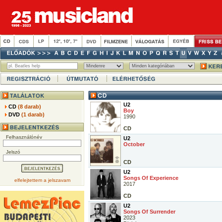
U2
CD
(8 darab)
Boy
DVD
(1 darab)
1990
CD
Felhasználónév
U2
October
Jelszó
CD
U2
Songs Of Experience
elfelejtettem a jelszavam
2017
CD
U2
Songs Of Surrender
2023