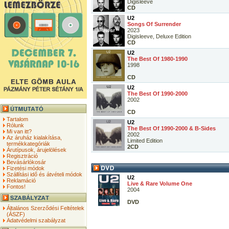
Digisleeve
CD
U2
Songs Of Surrender
2023
Digisleeve, Deluxe Edition
CD
U2
The Best Of 1980-1990
1998
CD
U2
The Best Of 1990-2000
2002
CD
Tartalom
U2
Rólunk
The Best Of 1990-2000 & B-Sides
Mi van itt?
2002
Az áruház kialakítása,
Limited Edition
termékkategóriák
2CD
Árutípusok, árujelölések
Regisztráció
Bevásárlókosár
Fizetési módok
Szállítási idő és átvételi módok
U2
Reklamáció
Live & Rare Volume One
Fontos!
2004
DVD
Általános Szerződési Feltételek
(ÁSZF)
Adatvédelmi szabályzat