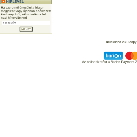
Ha szeretnél értesülni a frissen
megjelent vagy újonnan beérkezett
kiadványokról, akkor iratkozz fel
napi hírlevelünkre!
musicland v3.0 copyr
Az online fizetést a Barion Payment 