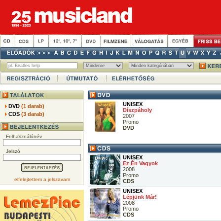
UNISEX
DVD
(1 darab)
Díszpáholy
CDS
(3 darab)
2007
Promo
DVD
Felhasználónév
Jelszó
UNISEX
Ez Én Vagyok
2008
Promo
elfelejtettem a jelszavam
CDS
UNISEX
Lépjünk Már!
2008
Promo
CDS