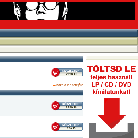
2990 Ft
vissza a lap tetejére
1490 Ft
990 Ft