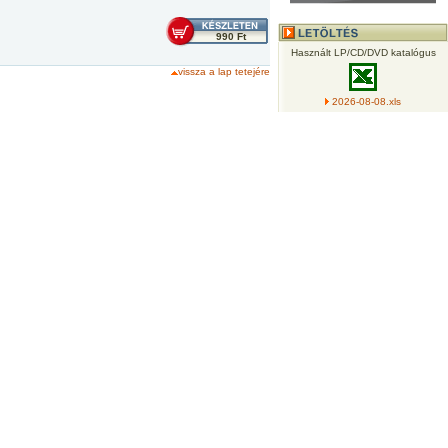
990 Ft
Használt LP/CD/DVD katalógus
vissza a lap tetejére
2026-08-08.xls