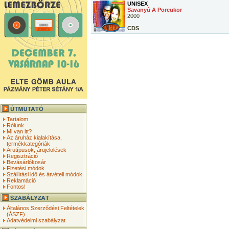
UNISEX
Savanyú A Porcukor
2000
CDS
Tartalom
Rólunk
Mi van itt?
Az áruház kialakítása,
termékkategóriák
Árutípusok, árujelölések
Regisztráció
Bevásárlókosár
Fizetési módok
Szállítási idő és átvételi módok
Reklamáció
Fontos!
Általános Szerződési Feltételek
(ÁSZF)
Adatvédelmi szabályzat