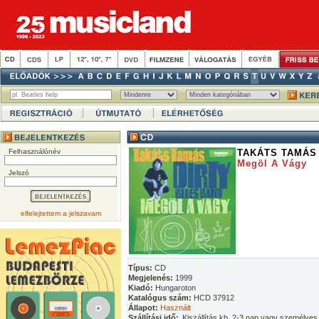
Felhasználónév
TAKÁTS TAMÁS
Megöl A Vágy
Jelszó
elfelejtettem a jelszavam
Típus:
CD
Megjelenés:
1999
Kiadó:
Hungaroton
Katalógus szám:
HCD 37912
Állapot:
Használt
Szállítási idő:
Kiszállítás kb. 2-3 nap vagy személyes