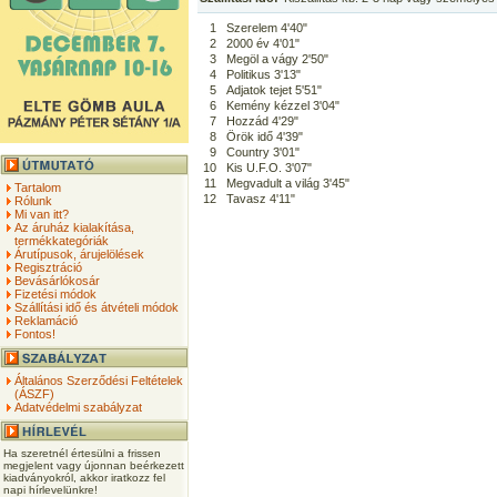
1
Szerelem 4'40"
2
2000 év 4'01"
3
Megöl a vágy 2'50"
4
Politikus 3'13"
5
Adjatok tejet 5'51"
6
Kemény kézzel 3'04"
7
Hozzád 4'29"
8
Örök idő 4'39"
9
Country 3'01"
10
Kis U.F.O. 3'07"
11
Megvadult a világ 3'45"
Tartalom
12
Tavasz 4'11"
Rólunk
Mi van itt?
Az áruház kialakítása,
termékkategóriák
Árutípusok, árujelölések
Regisztráció
Bevásárlókosár
Fizetési módok
Szállítási idő és átvételi módok
Reklamáció
Fontos!
Általános Szerződési Feltételek
(ÁSZF)
Adatvédelmi szabályzat
Ha szeretnél értesülni a frissen
megjelent vagy újonnan beérkezett
kiadványokról, akkor iratkozz fel
napi hírlevelünkre!