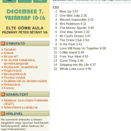
CD1
1
Blow Up 3:57
2
One Mint Julip 2:26
3
Mission Impossible 3:22
4
Mrs Robinson 4:11
5
The Money Spyder 3:45
6
One Way Street 2:20
7
Mr Cool's Dream 3:47
8
The Onion Club 2:54
9
In the Park 3:41
10
Love Will Keep Us Together 6:08
Tartalom
11
3 Mile Island 5:40
Rólunk
Mi van itt?
12
Free Your Mind 4:55
Az áruház kialakítása,
13
Good Thing 3:40
termékkategóriák
14
Stepping into My Life 4:37
Árutípusok, árujelölések
15
Whole Lotta Love 4:40
Regisztráció
Bevásárlókosár
Fizetési módok
Szállítási idő és átvételi módok
Reklamáció
Fontos!
Általános Szerződési Feltételek
(ÁSZF)
Adatvédelmi szabályzat
Ha szeretnél értesülni a frissen
megjelent vagy újonnan beérkezett
kiadványokról, akkor iratkozz fel
napi hírlevelünkre!