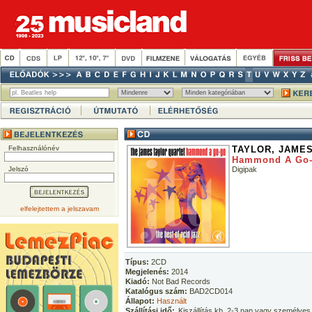
Felhasználónév
TAYLOR, JAME
Hammond A Go-G
Jelszó
Digipak
elfelejtettem a jelszavam
Típus:
2CD
Megjelenés:
2014
Kiadó:
Not Bad Records
Katalógus szám:
BAD2CD014
Állapot:
Használt
Szállítási idő:
Kiszállítás kb. 2-3 nap vagy személyes