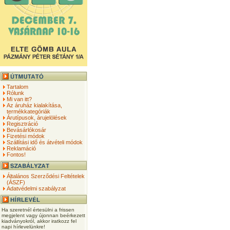
Tartalom
Rólunk
Mi van itt?
Az áruház kialakítása,
termékkategóriák
Árutípusok, árujelölések
Regisztráció
Bevásárlókosár
Fizetési módok
Szállítási idő és átvételi módok
Reklamáció
Fontos!
Általános Szerződési Feltételek
(ÁSZF)
Adatvédelmi szabályzat
Ha szeretnél értesülni a frissen
megjelent vagy újonnan beérkezett
kiadványokról, akkor iratkozz fel
napi hírlevelünkre!