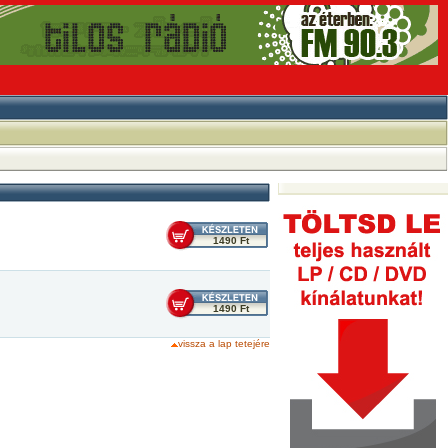
1490 Ft
1490 Ft
vissza a lap tetejére