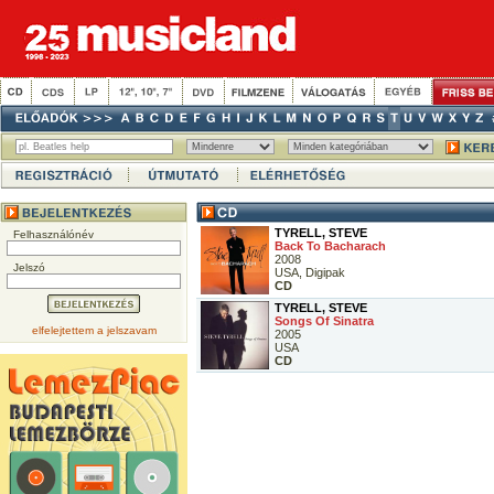
TYRELL, STEVE
Felhasználónév
Back To Bacharach
2008
Jelszó
USA, Digipak
CD
TYRELL, STEVE
Songs Of Sinatra
elfelejtettem a jelszavam
2005
USA
CD