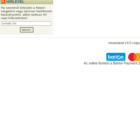
Ha szeretnél értesülni a frissen
megjelent vagy újonnan beérkezett
kiadványokról, akkor iratkozz fel
napi hírlevelünkre!
musicland v3.0 copyr
Az online fizetést a Barion Payment 