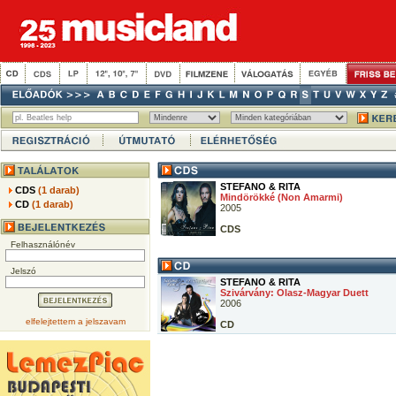
STEFANO & RITA
CDS
(1 darab)
Mindörökké (Non Amarmi)
CD
(1 darab)
2005
CDS
Felhasználónév
Jelszó
STEFANO & RITA
Szivárvány: Olasz-Magyar Duett
2006
elfelejtettem a jelszavam
CD