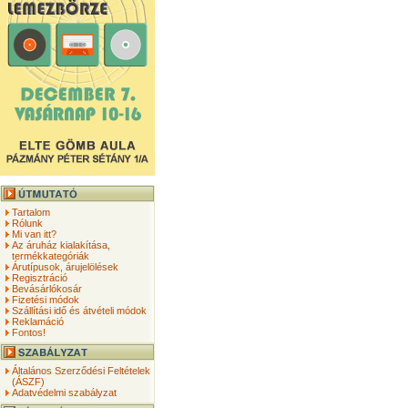
Tartalom
Rólunk
Mi van itt?
Az áruház kialakítása,
termékkategóriák
Árutípusok, árujelölések
Regisztráció
Bevásárlókosár
Fizetési módok
Szállítási idő és átvételi módok
Reklamáció
Fontos!
Általános Szerződési Feltételek
(ÁSZF)
Adatvédelmi szabályzat