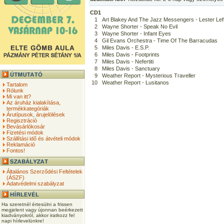
CD1
1
Art Blakey And The Jazz Messengers - Lester Lef
2
Wayne Shorter - Speak No Evil
3
Wayne Shorter - Infant Eyes
4
Gil Evans Orchestra - Time Of The Barracudas
5
Miles Davis - E.S.P.
6
Miles Davis - Footprints
7
Miles Davis - Nefertiti
8
Miles Davis - Sanctuary
9
Weather Report - Mysterious Traveller
10
Weather Report - Lusitanos
Tartalom
Rólunk
Mi van itt?
Az áruház kialakítása,
termékkategóriák
Árutípusok, árujelölések
Regisztráció
Bevásárlókosár
Fizetési módok
Szállítási idő és átvételi módok
Reklamáció
Fontos!
Általános Szerződési Feltételek
(ÁSZF)
Adatvédelmi szabályzat
Ha szeretnél értesülni a frissen
megjelent vagy újonnan beérkezett
kiadványokról, akkor iratkozz fel
napi hírlevelünkre!