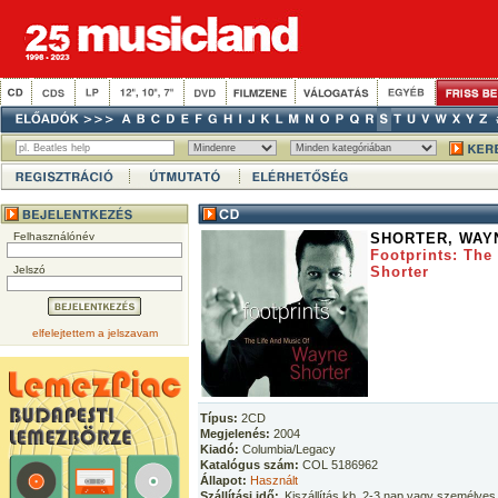
Felhasználónév
SHORTER, WAY
Footprints: The
Jelszó
Shorter
elfelejtettem a jelszavam
Típus:
2CD
Megjelenés:
2004
Kiadó:
Columbia/Legacy
Katalógus szám:
COL 5186962
Állapot:
Használt
Szállítási idő:
Kiszállítás kb. 2-3 nap vagy személyes