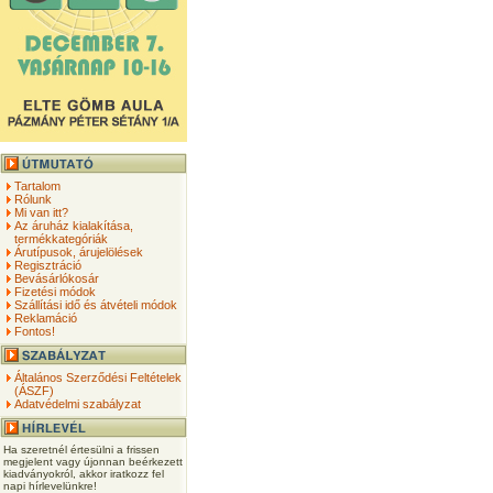
Tartalom
Rólunk
Mi van itt?
Az áruház kialakítása,
termékkategóriák
Árutípusok, árujelölések
Regisztráció
Bevásárlókosár
Fizetési módok
Szállítási idő és átvételi módok
Reklamáció
Fontos!
Általános Szerződési Feltételek
(ÁSZF)
Adatvédelmi szabályzat
Ha szeretnél értesülni a frissen
megjelent vagy újonnan beérkezett
kiadványokról, akkor iratkozz fel
napi hírlevelünkre!