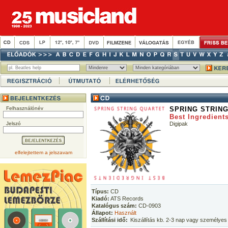
Felhasználónév
SPRING STRIN
Best Ingredient
Jelszó
Digipak
elfelejtettem a jelszavam
Típus:
CD
Kiadó:
ATS Records
Katalógus szám:
CD-0903
Állapot:
Használt
Szállítási idő:
Kiszállítás kb. 2-3 nap vagy személyes