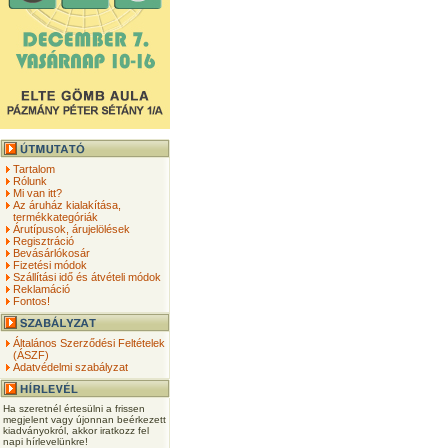
Tartalom
Rólunk
Mi van itt?
Az áruház kialakítása,
termékkategóriák
Árutípusok, árujelölések
Regisztráció
Bevásárlókosár
Fizetési módok
Szállítási idő és átvételi módok
Reklamáció
Fontos!
Általános Szerződési Feltételek
(ÁSZF)
Adatvédelmi szabályzat
Ha szeretnél értesülni a frissen
megjelent vagy újonnan beérkezett
kiadványokról, akkor iratkozz fel
napi hírlevelünkre!