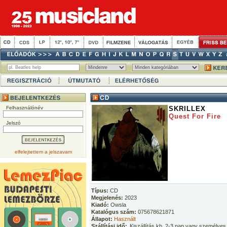
Felhasználónév
SKRILLEX
Quest For Fire
Jelszó
elfelejtettem a jelszavam
Típus:
CD
Megjelenés:
2023
Kiadó:
Owsla
Katalógus szám:
075678621871
Állapot:
Használt
Szállítási idő:
Kiszállítás kb. 2-3 nap vagy személyes