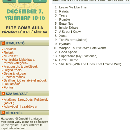
1
Leave Me Like This
2
Ratata
3
Tears
4
Rumble
5
Butterflies
6
Inhale Exhale
7
A Street I Know
8
Xena
9
Too Bizarre (Juked)
10
Hydrate
11
Warped Tour '05 With Pete Wentz
Tartalom
12
Good Space
Rólunk
Mi van itt?
13
Supersonic (My Existence)
Az áruház kialakítása,
14
Hazel Theme
termékkategóriák
15
Still Here (With The Ones That I Came With)
Árutípusok, árujelölések
Regisztráció
Bevásárlókosár
Fizetési módok
Szállítási idő és átvételi módok
Reklamáció
Fontos!
Általános Szerződési Feltételek
(ÁSZF)
Adatvédelmi szabályzat
Ha szeretnél értesülni a frissen
megjelent vagy újonnan beérkezett
kiadványokról, akkor iratkozz fel
napi hírlevelünkre!