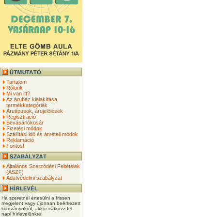
Tartalom
Rólunk
Mi van itt?
Az áruház kialakítása,
termékkategóriák
Árutípusok, árujelölések
Regisztráció
Bevásárlókosár
Fizetési módok
Szállítási idő és átvételi módok
Reklamáció
Fontos!
Általános Szerződési Feltételek
(ÁSZF)
Adatvédelmi szabályzat
Ha szeretnél értesülni a frissen
megjelent vagy újonnan beérkezett
kiadványokról, akkor iratkozz fel
napi hírlevelünkre!