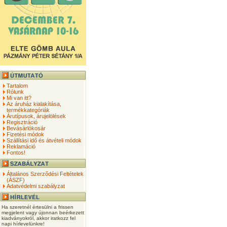
Tartalom
Rólunk
Mi van itt?
Az áruház kialakítása,
termékkategóriák
Árutípusok, árujelölések
Regisztráció
Bevásárlókosár
Fizetési módok
Szállítási idő és átvételi módok
Reklamáció
Fontos!
Általános Szerződési Feltételek
(ÁSZF)
Adatvédelmi szabályzat
Ha szeretnél értesülni a frissen
megjelent vagy újonnan beérkezett
kiadványokról, akkor iratkozz fel
napi hírlevelünkre!