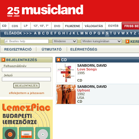
SANBORN, DAVID
Felhasználónév
Love Songs
1995
Jelszó
CD
SANBORN, DAVID
Upfront
elfelejtettem a jelszavam
1992
USA
CD