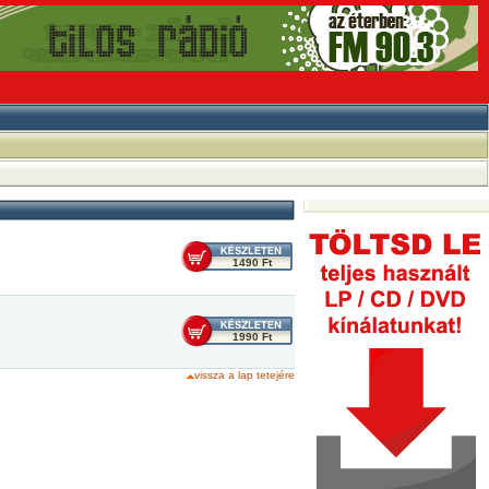
1490 Ft
1990 Ft
vissza a lap tetejére