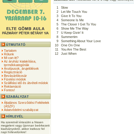
1
Slow
2
Let Me Touch You
3
Give It To You
4
Someone Is Me
5
The Closer I Get To You
6
Show Me The Way
7
U Keep Givin' It
8
Summertim
9
Something About Your Love
10
One On One
11
You Are The Best
Tartalom
12
Just When
Rólunk
Mi van itt?
Az áruház kialakítása,
termékkategóriák
Árutípusok, árujelölések
Regisztráció
Bevásárlókosár
Fizetési módok
Szállítási idő és átvételi módok
Reklamáció
Fontos!
Általános Szerződési Feltételek
(ÁSZF)
Adatvédelmi szabályzat
Ha szeretnél értesülni a frissen
megjelent vagy újonnan beérkezett
kiadványokról, akkor iratkozz fel
napi hírlevelünkre!