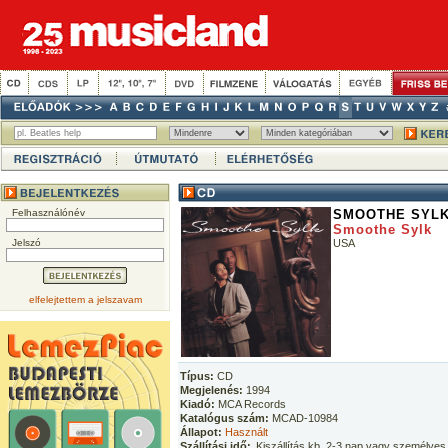
Felhasználónév
SMOOTHE SYL
Smoothe Sylk
Jelszó
USA
elfelejtettem a jelszavam
Típus:
CD
Megjelenés:
1994
Kiadó:
MCA Records
Katalógus szám:
MCAD-10984
Állapot:
Használt
Szállítási idő:
Kiszállítás kb. 2-3 nap vagy személyes