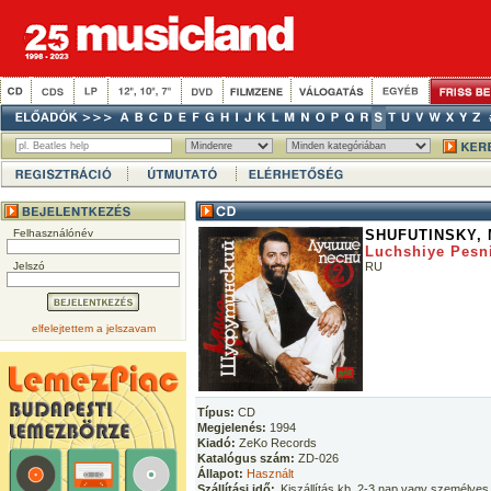
Felhasználónév
SHUFUTINSKY, 
Luchshiye Pesn
Jelszó
RU
elfelejtettem a jelszavam
Típus:
CD
Megjelenés:
1994
Kiadó:
ZeKo Records
Katalógus szám:
ZD-026
Állapot:
Használt
Szállítási idő:
Kiszállítás kb. 2-3 nap vagy személyes