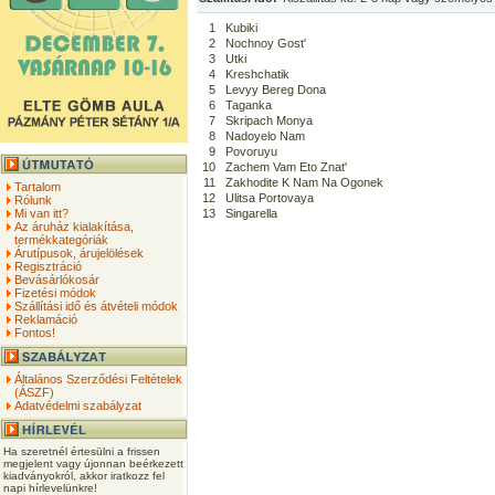
1
Kubiki
2
Nochnoy Gost'
3
Utki
4
Kreshchatik
5
Levyy Bereg Dona
6
Taganka
7
Skripach Monya
8
Nadoyelo Nam
9
Povoruyu
10
Zachem Vam Eto Znat'
11
Zakhodite K Nam Na Ogonek
Tartalom
12
Ulitsa Portovaya
Rólunk
Mi van itt?
13
Singarella
Az áruház kialakítása,
termékkategóriák
Árutípusok, árujelölések
Regisztráció
Bevásárlókosár
Fizetési módok
Szállítási idő és átvételi módok
Reklamáció
Fontos!
Általános Szerződési Feltételek
(ÁSZF)
Adatvédelmi szabályzat
Ha szeretnél értesülni a frissen
megjelent vagy újonnan beérkezett
kiadványokról, akkor iratkozz fel
napi hírlevelünkre!