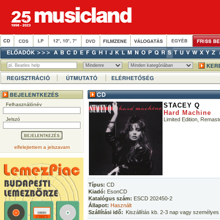
Felhasználónév
STACEY Q
Hard Machine
Jelszó
Limited Edition, Remast
elfelejtettem a jelszavam
Típus:
CD
Kiadó:
EsonCD
Katalógus szám:
ESCD 202450-2
Állapot:
Használt
Szállítási idő:
Kiszállítás kb. 2-3 nap vagy személyes