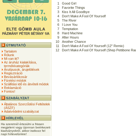
1
Good Girl
2
Favorite Things
3
Kiss It All Goodbye
4
Don't Make A Fool Of Yourself
5
The River
6
I Love You
7
Temptation
8
Hard Machine
9
After Hours
10
Another Chance
11
Don't Make A Fool Of Yourself (12" Remix)
12
Don't Make A Fool Of Yourself (Shep Pettibone Rad
Tartalom
Rólunk
Mi van itt?
Az áruház kialakítása,
termékkategóriák
Árutípusok, árujelölések
Regisztráció
Bevásárlókosár
Fizetési módok
Szállítási idő és átvételi módok
Reklamáció
Fontos!
Általános Szerződési Feltételek
(ÁSZF)
Adatvédelmi szabályzat
Ha szeretnél értesülni a frissen
megjelent vagy újonnan beérkezett
kiadványokról, akkor iratkozz fel
napi hírlevelünkre!