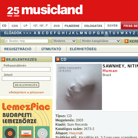
Felhasználónév
SAWNHEY, NITI
Human
Jelszó
Brazil
elfelejtettem a jelszavam
Típus:
CD
Megjelenés:
2003
Kiadó:
Sum Records
Katalógus szám:
2673-2
Állapot:
Használt
Szállítási idő:
Kiszállítás kb. 2-3 nap vagy személyes