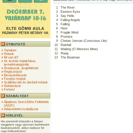
1
The River
2
Eastern Eyes
3
Say Hello
4
Falling Angels
5
Falling
6
Heer
7
Fragile Wind
8
Promise
9
Chetan Jeevan (Conscious Life)
10
Rainfall
11
Waiting (O Mistress Mine)
Tartalom
12
Raag
Rólunk
Mi van itt?
13
The Boatman
Az áruház kialakítása,
termékkategóriák
Árutípusok, árujelölések
Regisztráció
Bevásárlókosár
Fizetési módok
Szállítási idő és átvételi módok
Reklamáció
Fontos!
Általános Szerződési Feltételek
(ÁSZF)
Adatvédelmi szabályzat
Ha szeretnél értesülni a frissen
megjelent vagy újonnan beérkezett
kiadványokról, akkor iratkozz fel
napi hírlevelünkre!