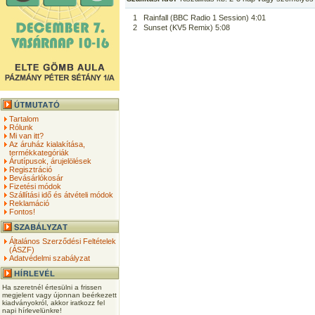
1
Rainfall (BBC Radio 1 Session) 4:01
2
Sunset (KV5 Remix) 5:08
Tartalom
Rólunk
Mi van itt?
Az áruház kialakítása,
termékkategóriák
Árutípusok, árujelölések
Regisztráció
Bevásárlókosár
Fizetési módok
Szállítási idő és átvételi módok
Reklamáció
Fontos!
Általános Szerződési Feltételek
(ÁSZF)
Adatvédelmi szabályzat
Ha szeretnél értesülni a frissen
megjelent vagy újonnan beérkezett
kiadványokról, akkor iratkozz fel
napi hírlevelünkre!