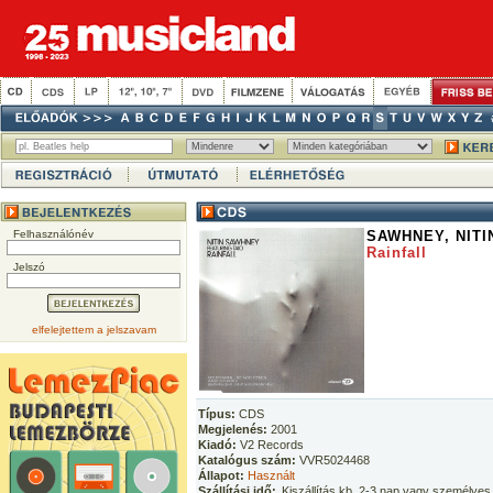
Felhasználónév
SAWHNEY, NITI
Rainfall
Jelszó
elfelejtettem a jelszavam
Típus:
CDS
Megjelenés:
2001
Kiadó:
V2 Records
Katalógus szám:
VVR5024468
Állapot:
Használt
Szállítási idő:
Kiszállítás kb. 2-3 nap vagy személyes