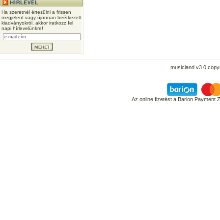
Ha szeretnél értesülni a frissen
megjelent vagy újonnan beérkezett
kiadványokról, akkor iratkozz fel
napi hírlevelünkre!
musicland v3.0 copyr
Az online fizetést a Barion Payment 