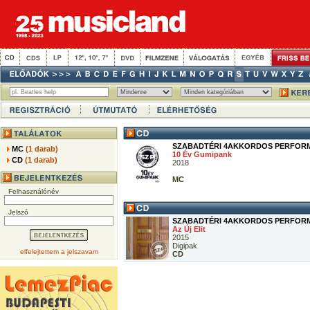
SZABADTÉRI 4AKKORDOS PERFOR
MC
(1 darab)
10 Év Gumipank
CD
(1 darab)
2018
MC
Felhasználónév
Jelszó
SZABADTÉRI 4AKKORDOS PERFOR
Az Új Elit
2015
Digipak
elfelejtettem a jelszavam
CD