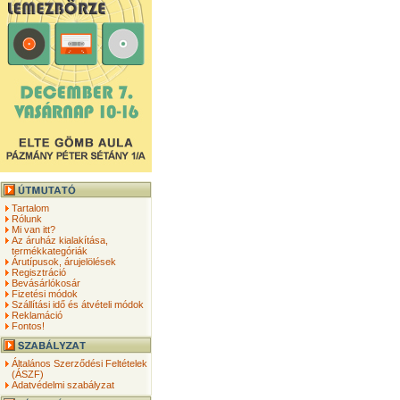
Tartalom
Rólunk
Mi van itt?
Az áruház kialakítása,
termékkategóriák
Árutípusok, árujelölések
Regisztráció
Bevásárlókosár
Fizetési módok
Szállítási idő és átvételi módok
Reklamáció
Fontos!
Általános Szerződési Feltételek
(ÁSZF)
Adatvédelmi szabályzat