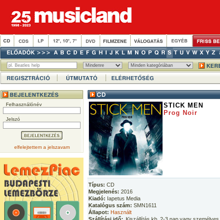
Felhasználónév
STICK MEN
Prog Noir
Jelszó
elfelejtettem a jelszavam
Típus:
CD
Megjelenés:
2016
Kiadó:
Iapetus Media
Katalógus szám:
SMN1611
Állapot:
Használt
Szállítási idő:
Kiszállítás kb. 2-3 nap vagy személyes