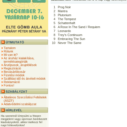
1
Prog Noir
2
Mantra
3
Plutonium
4
The Tempest
5
Schattenhaft
6
A Rose In The Sand / Requiem
7
Leonardo
8
Trey's Continuum
9
Embracing The Sun
10
Never The Same
Tartalom
Rólunk
Mi van itt?
Az áruház kialakítása,
termékkategóriák
Árutípusok, árujelölések
Regisztráció
Bevásárlókosár
Fizetési módok
Szállítási idő és átvételi módok
Reklamáció
Fontos!
Általános Szerződési Feltételek
(ÁSZF)
Adatvédelmi szabályzat
Ha szeretnél értesülni a frissen
megjelent vagy újonnan beérkezett
kiadványokról, akkor iratkozz fel
napi hírlevelünkre!