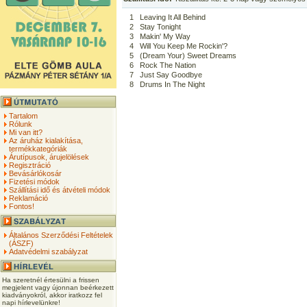
1
Leaving It All Behind
2
Stay Tonight
3
Makin' My Way
4
Will You Keep Me Rockin'?
5
(Dream Your) Sweet Dreams
6
Rock The Nation
7
Just Say Goodbye
8
Drums In The Night
Tartalom
Rólunk
Mi van itt?
Az áruház kialakítása,
termékkategóriák
Árutípusok, árujelölések
Regisztráció
Bevásárlókosár
Fizetési módok
Szállítási idő és átvételi módok
Reklamáció
Fontos!
Általános Szerződési Feltételek
(ÁSZF)
Adatvédelmi szabályzat
Ha szeretnél értesülni a frissen
megjelent vagy újonnan beérkezett
kiadványokról, akkor iratkozz fel
napi hírlevelünkre!