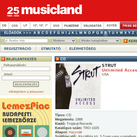
Felhasználónév
STRUT
Unlimited Acce
Jelszó
USA
elfelejtettem a jelszavam
Típus:
CD
Megjelenés:
1988
Kiadó:
Tropical Records
Katalógus szám:
TRO-1025
Állapot:
Használt
Szállítási idő:
Kiszállítás kb. 2-3 nap vagy személyes