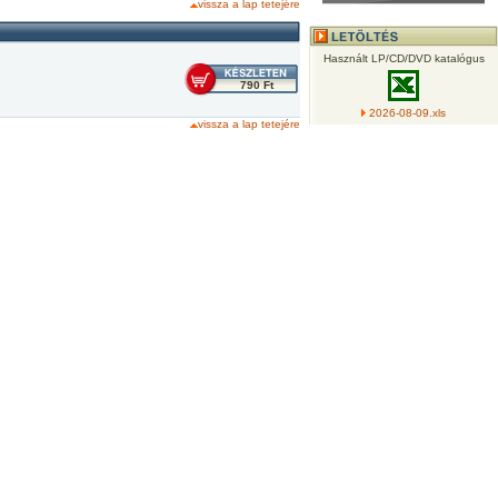
vissza a lap tetejére
Használt LP/CD/DVD katalógus
790 Ft
2026-08-09.xls
vissza a lap tetejére