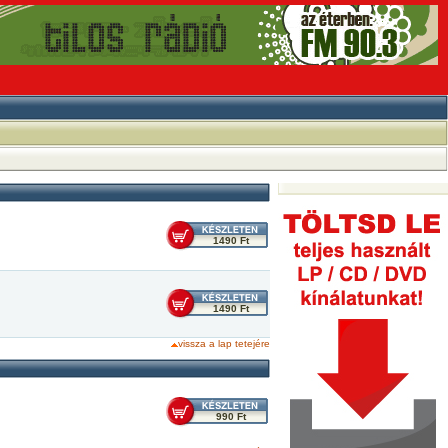
1490 Ft
1490 Ft
vissza a lap tetejére
990 Ft