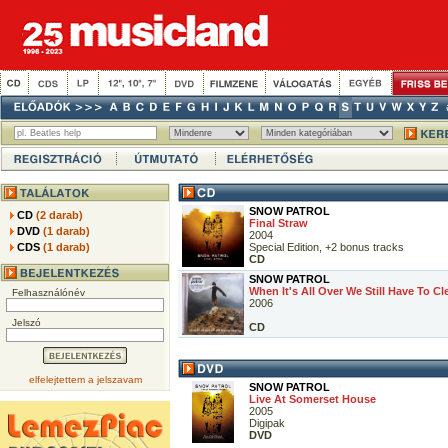
SNOW PATROL
CD
(2 darab)
Final Straw
DVD
(1 darab)
2004
CDS
(1 darab)
Special Edition, +2 bonus tracks
CD
SNOW PATROL
When It's All Over We Still Have To Cl
Felhasználónév
2006
Jelszó
CD
elfelejtettem a jelszavam
SNOW PATROL
Live At Somerset House
2005
Digipak
DVD