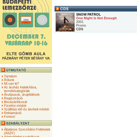
SNOW PATROL
One Night Is Not Enough
2001
Promo
CDS
Tartalom
Rólunk
Mi van itt?
Az áruház kialakítása,
termékkategóriák
Árutípusok, árujelölések
Regisztráció
Bevásárlókosár
Fizetési módok
Szállítási idő és átvételi módok
Reklamáció
Fontos!
Általános Szerződési Feltételek
(ÁSZF)
Adatvédelmi szabályzat