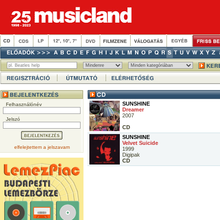
SUNSHINE
Felhasználónév
Dreamer
2007
Jelszó
CD
SUNSHINE
Velvet Suicide
elfelejtettem a jelszavam
1999
Digipak
CD