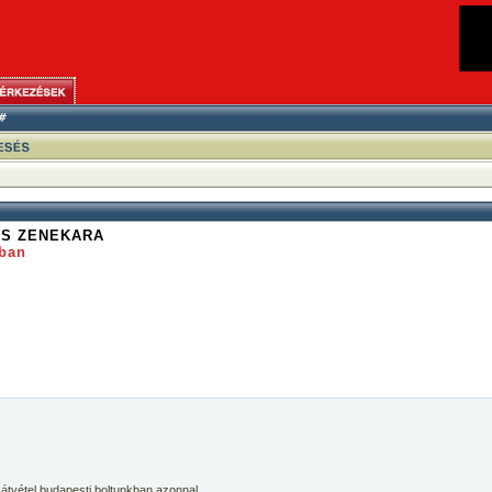
ÉS ZENEKARA
ban
 átvétel budapesti boltunkban azonnal