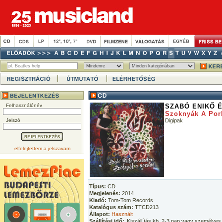
Felhasználónév
SZABÓ ENIKŐ 
Szoknyák A Por
Jelszó
Digipak
elfelejtettem a jelszavam
Típus:
CD
Megjelenés:
2014
Kiadó:
Tom-Tom Records
Katalógus szám:
TTCD213
Állapot:
Használt
Szállítási idő:
Kiszállítás kb. 2-3 nap vagy személyes