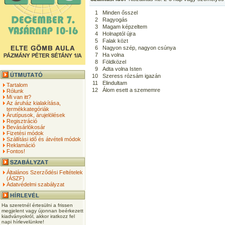
1
Minden ősszel
2
Ragyogás
3
Magam képzeltem
4
Holnaptól újra
5
Falak közt
6
Nagyon szép, nagyon csúnya
7
Ha volna
8
Földközel
9
Adta volna Isten
10
Szeress rózsám igazán
11
Elindultam
Tartalom
12
Álom esett a szememre
Rólunk
Mi van itt?
Az áruház kialakítása,
termékkategóriák
Árutípusok, árujelölések
Regisztráció
Bevásárlókosár
Fizetési módok
Szállítási idő és átvételi módok
Reklamáció
Fontos!
Általános Szerződési Feltételek
(ÁSZF)
Adatvédelmi szabályzat
Ha szeretnél értesülni a frissen
megjelent vagy újonnan beérkezett
kiadványokról, akkor iratkozz fel
napi hírlevelünkre!