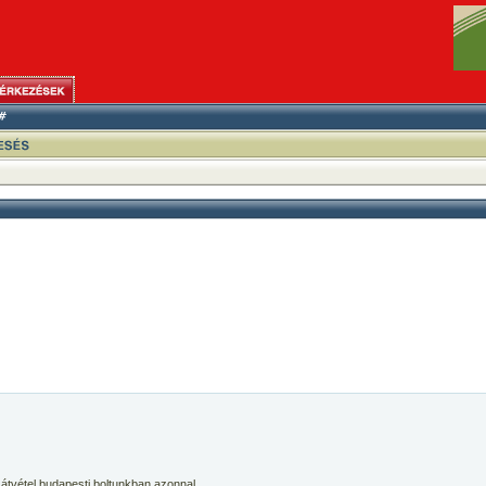
 átvétel budapesti boltunkban azonnal