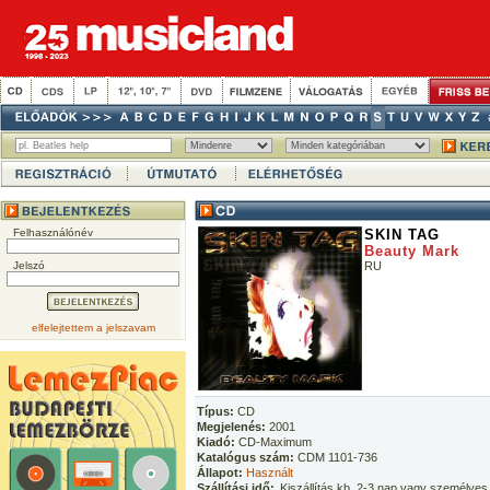
Felhasználónév
SKIN TAG
Beauty Mark
Jelszó
RU
elfelejtettem a jelszavam
Típus:
CD
Megjelenés:
2001
Kiadó:
CD-Maximum
Katalógus szám:
CDM 1101-736
Állapot:
Használt
Szállítási idő:
Kiszállítás kb. 2-3 nap vagy személyes