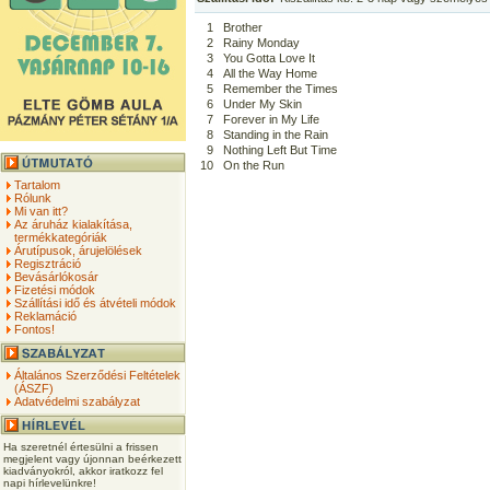
1
Brother
2
Rainy Monday
3
You Gotta Love It
4
All the Way Home
5
Remember the Times
6
Under My Skin
7
Forever in My Life
8
Standing in the Rain
9
Nothing Left But Time
10
On the Run
Tartalom
Rólunk
Mi van itt?
Az áruház kialakítása,
termékkategóriák
Árutípusok, árujelölések
Regisztráció
Bevásárlókosár
Fizetési módok
Szállítási idő és átvételi módok
Reklamáció
Fontos!
Általános Szerződési Feltételek
(ÁSZF)
Adatvédelmi szabályzat
Ha szeretnél értesülni a frissen
megjelent vagy újonnan beérkezett
kiadványokról, akkor iratkozz fel
napi hírlevelünkre!