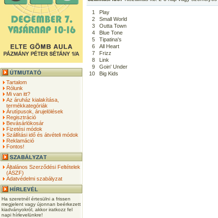
1
Play
2
Small World
3
Outta Town
4
Blue Tone
5
Tipatina's
6
All Heart
7
Frizz
8
Link
9
Goin' Under
10
Big Kids
Tartalom
Rólunk
Mi van itt?
Az áruház kialakítása,
termékkategóriák
Árutípusok, árujelölések
Regisztráció
Bevásárlókosár
Fizetési módok
Szállítási idő és átvételi módok
Reklamáció
Fontos!
Általános Szerződési Feltételek
(ÁSZF)
Adatvédelmi szabályzat
Ha szeretnél értesülni a frissen
megjelent vagy újonnan beérkezett
kiadványokról, akkor iratkozz fel
napi hírlevelünkre!