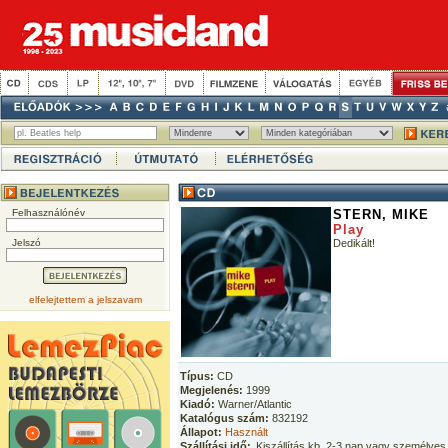
Felhasználónév
STERN, MIKE
Play
Jelszó
Dedikált!
elfelejtettem a jelszavam
Típus:
CD
Megjelenés:
1999
Kiadó:
Warner/Atlantic
Katalógus szám:
832192
Állapot:
Használt
Szállítási idő:
Kiszállítás kb. 2-3 nap vagy személyes