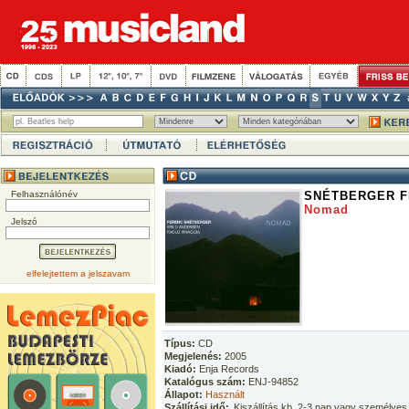
Felhasználónév
SNÉTBERGER 
Nomad
Jelszó
elfelejtettem a jelszavam
Típus:
CD
Megjelenés:
2005
Kiadó:
Enja Records
Katalógus szám:
ENJ-94852
Állapot:
Használt
Szállítási idő:
Kiszállítás kb. 2-3 nap vagy személyes