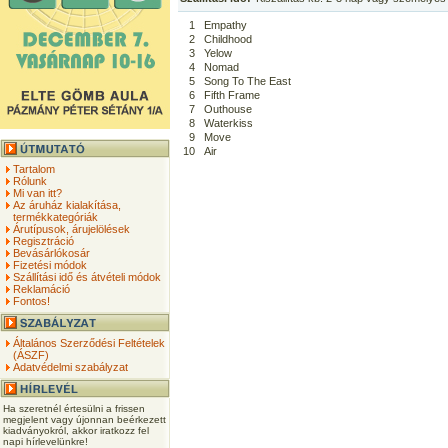
1
Empathy
2
Childhood
3
Yelow
4
Nomad
5
Song To The East
6
Fifth Frame
7
Outhouse
8
Waterkiss
9
Move
10
Air
Tartalom
Rólunk
Mi van itt?
Az áruház kialakítása,
termékkategóriák
Árutípusok, árujelölések
Regisztráció
Bevásárlókosár
Fizetési módok
Szállítási idő és átvételi módok
Reklamáció
Fontos!
Általános Szerződési Feltételek
(ÁSZF)
Adatvédelmi szabályzat
Ha szeretnél értesülni a frissen
megjelent vagy újonnan beérkezett
kiadványokról, akkor iratkozz fel
napi hírlevelünkre!