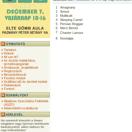
1
Amagnany
2
Amour
3
Multikulti
4
Sleeping Camel
5
Persian Reggae
6
Merci Bemol
7
Chanter Lamour
8
Nostalgia
Tartalom
Rólunk
Mi van itt?
Az áruház kialakítása,
termékkategóriák
Árutípusok, árujelölések
Regisztráció
Bevásárlókosár
Fizetési módok
Szállítási idő és átvételi módok
Reklamáció
Fontos!
Általános Szerződési Feltételek
(ÁSZF)
Adatvédelmi szabályzat
Ha szeretnél értesülni a frissen
megjelent vagy újonnan beérkezett
kiadványokról, akkor iratkozz fel
napi hírlevelünkre!