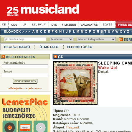
Felhasználónév
SLEEPING CAM
Wake Up!
Jelszó
Digipak
elfelejtettem a jelszavam
Típus:
CD
Megjelenés:
2010
Kiadó:
Narrator Records
Katalógus szám:
NRR084
Állapot:
Használt
Szállítási idő:
Kiszállítás kb. 2-3 nap vagy személyes