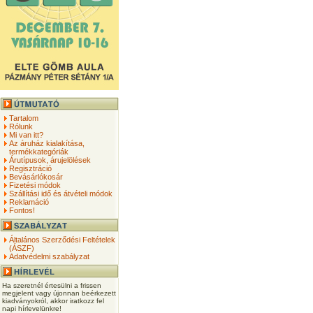
Tartalom
Rólunk
Mi van itt?
Az áruház kialakítása,
termékkategóriák
Árutípusok, árujelölések
Regisztráció
Bevásárlókosár
Fizetési módok
Szállítási idő és átvételi módok
Reklamáció
Fontos!
Általános Szerződési Feltételek
(ÁSZF)
Adatvédelmi szabályzat
Ha szeretnél értesülni a frissen
megjelent vagy újonnan beérkezett
kiadványokról, akkor iratkozz fel
napi hírlevelünkre!