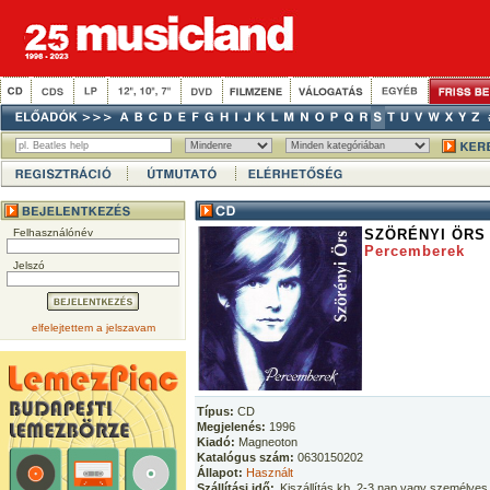
Felhasználónév
SZÖRÉNYI ÖRS
Percemberek
Jelszó
elfelejtettem a jelszavam
Típus:
CD
Megjelenés:
1996
Kiadó:
Magneoton
Katalógus szám:
0630150202
Állapot:
Használt
Szállítási idő:
Kiszállítás kb. 2-3 nap vagy személyes