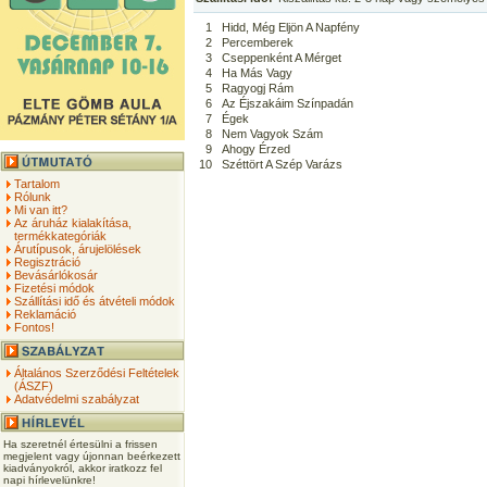
1
Hidd, Még Eljön A Napfény
2
Percemberek
3
Cseppenként A Mérget
4
Ha Más Vagy
5
Ragyogj Rám
6
Az Éjszakáim Színpadán
7
Égek
8
Nem Vagyok Szám
9
Ahogy Érzed
10
Széttört A Szép Varázs
Tartalom
Rólunk
Mi van itt?
Az áruház kialakítása,
termékkategóriák
Árutípusok, árujelölések
Regisztráció
Bevásárlókosár
Fizetési módok
Szállítási idő és átvételi módok
Reklamáció
Fontos!
Általános Szerződési Feltételek
(ÁSZF)
Adatvédelmi szabályzat
Ha szeretnél értesülni a frissen
megjelent vagy újonnan beérkezett
kiadványokról, akkor iratkozz fel
napi hírlevelünkre!