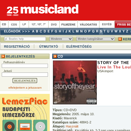
Felhasználónév
STORY OF THE
Live In The Lou
Jelszó
USA import
elfelejtettem a jelszavam
Típus:
CD+DVD
Megjelenés:
2005. május 10.
Kiadó:
Maverick
Katalógus szám:
48841-2
Állapot:
Használt
Szállítási idő:
Kiszállítás kb. 2-3 nap vagy személyes