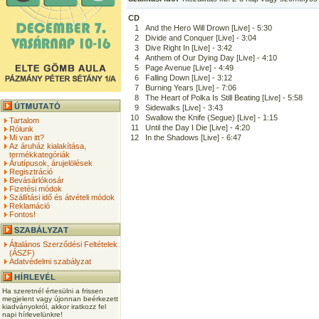
CD
1
And the Hero Will Drown [Live] - 5:30
2
Divide and Conquer [Live] - 3:04
3
Dive Right In [Live] - 3:42
4
Anthem of Our Dying Day [Live] - 4:10
5
Page Avenue [Live] - 4:49
6
Falling Down [Live] - 3:12
7
Burning Years [Live] - 7:06
8
The Heart of Polka Is Still Beating [Live] - 5:58
9
Sidewalks [Live] - 3:43
10
Swallow the Knife (Segue) [Live] - 1:15
Tartalom
11
Until the Day I Die [Live] - 4:20
Rólunk
Mi van itt?
12
In the Shadows [Live] - 6:47
Az áruház kialakítása,
termékkategóriák
Árutípusok, árujelölések
Regisztráció
Bevásárlókosár
Fizetési módok
Szállítási idő és átvételi módok
Reklamáció
Fontos!
Általános Szerződési Feltételek
(ÁSZF)
Adatvédelmi szabályzat
Ha szeretnél értesülni a frissen
megjelent vagy újonnan beérkezett
kiadványokról, akkor iratkozz fel
napi hírlevelünkre!