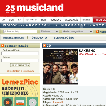
Felhasználónév
SAKÉSHO
We Want You To
Jelszó
elfelejtettem a jelszavam
Típus:
CD
Megjelenés:
2005. március 22.
Kiadó:
Heads Up
Katalógus szám:
HUCD 3094
Állapot:
Használt
Szállítási idő:
Kiszállítás kb. 2-3 nap vagy személyes