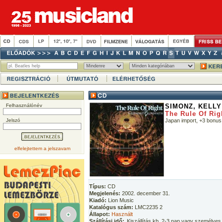
Felhasználónév
SIMONZ, KELLY
The Rule Of Rig
Jelszó
Japan import, +3 bonus
elfelejtettem a jelszavam
Típus:
CD
Megjelenés:
2002. december 31.
Kiadó:
Lion Music
Katalógus szám:
LMC2235 2
Állapot:
Használt
Szállítási idő:
Kiszállítás kb. 2-3 nap vagy személyes