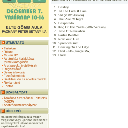
1
Destiny
2
Till The End Of Time
3
Still (2002 Version)
4
The Rule Of Right
5
Desperado
6
King Of The Castle (2002 Version)
7
Time Of Revelation
8
Partita Bwv826
9
Now Your Turn
10
Sprendid Grief
11
Dancing On The Edge
Tartalom
12
Blind Faith (Jungle Mix)
Rólunk
Mi van itt?
13
Etude
Az áruház kialakítása,
termékkategóriák
Árutípusok, árujelölések
Regisztráció
Bevásárlókosár
Fizetési módok
Szállítási idő és átvételi módok
Reklamáció
Fontos!
Általános Szerződési Feltételek
(ÁSZF)
Adatvédelmi szabályzat
Ha szeretnél értesülni a frissen
megjelent vagy újonnan beérkezett
kiadványokról, akkor iratkozz fel
napi hírlevelünkre!