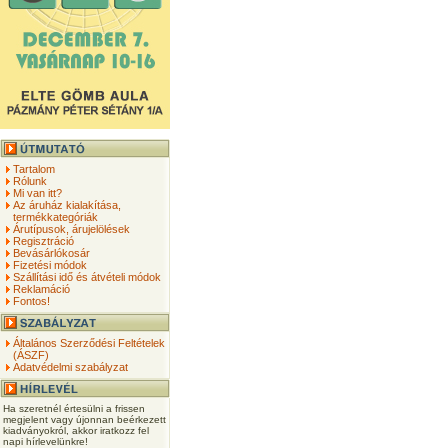
Tartalom
Rólunk
Mi van itt?
Az áruház kialakítása,
termékkategóriák
Árutípusok, árujelölések
Regisztráció
Bevásárlókosár
Fizetési módok
Szállítási idő és átvételi módok
Reklamáció
Fontos!
Általános Szerződési Feltételek
(ÁSZF)
Adatvédelmi szabályzat
Ha szeretnél értesülni a frissen
megjelent vagy újonnan beérkezett
kiadványokról, akkor iratkozz fel
napi hírlevelünkre!