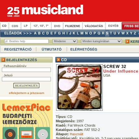
Felhasználónév
SCREW 32
Under Influence
Jelszó
USA
elfelejtettem a jelszavam
Típus:
CD
Megjelenés:
1997
Kiadó:
Fat Wreck Chords
Katalógus szám:
FAT 552-2
Állapot:
Használt
Szállítási idő:
Kiszállítás kb. 2-3 nap vagy személyes