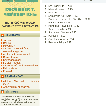
1
My Crazy Life - 2:28
2
Misunderstood - 2:23
3
Broken - 2:37
4
Something You Said - 1:52
5
Don't Let Them Take You Alive - 3:01
6
Black Marker - 2:08
7
Paint This Town Red - 1:47
8
Sick to Death - 2:24
9
Sticks and Stones - 2:13
10
Painless - 3:12
11
One Time Angels - 2:48
Tartalom
12
Responsibility - 2:15
Rólunk
Mi van itt?
Az áruház kialakítása,
termékkategóriák
Árutípusok, árujelölések
Regisztráció
Bevásárlókosár
Fizetési módok
Szállítási idő és átvételi módok
Reklamáció
Fontos!
Általános Szerződési Feltételek
(ÁSZF)
Adatvédelmi szabályzat
Ha szeretnél értesülni a frissen
megjelent vagy újonnan beérkezett
kiadványokról, akkor iratkozz fel
napi hírlevelünkre!