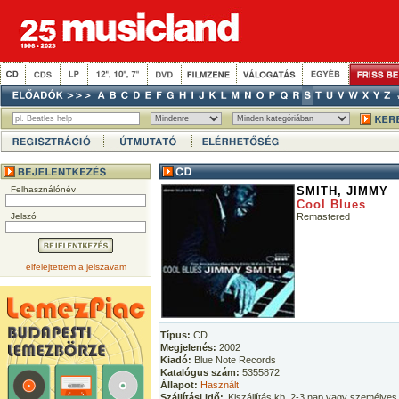
Felhasználónév
SMITH, JIMMY
Cool Blues
Jelszó
Remastered
elfelejtettem a jelszavam
Típus:
CD
Megjelenés:
2002
Kiadó:
Blue Note Records
Katalógus szám:
5355872
Állapot:
Használt
Szállítási idő:
Kiszállítás kb. 2-3 nap vagy személyes