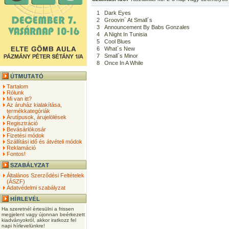
1
Dark Eyes
2
Groovin´ At Small´s
3
Announcement By Babs Gonzales
4
A Night In Tunisia
5
Cool Blues
6
What´s New
7
Small´s Minor
8
Once In A While
Tartalom
Rólunk
Mi van itt?
Az áruház kialakítása,
termékkategóriák
Árutípusok, árujelölések
Regisztráció
Bevásárlókosár
Fizetési módok
Szállítási idő és átvételi módok
Reklamáció
Fontos!
Általános Szerződési Feltételek
(ÁSZF)
Adatvédelmi szabályzat
Ha szeretnél értesülni a frissen
megjelent vagy újonnan beérkezett
kiadványokról, akkor iratkozz fel
napi hírlevelünkre!