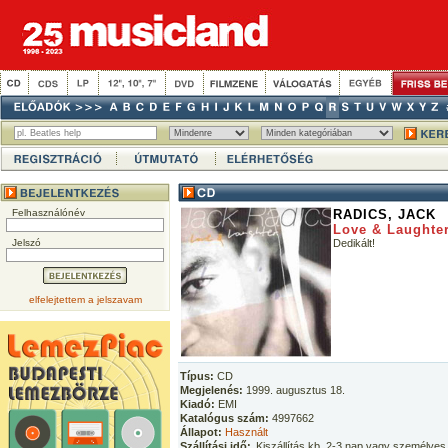
Felhasználónév
RADICS, JACK
Love & Laughte
Jelszó
Dedikált!
elfelejtettem a jelszavam
Típus:
CD
Megjelenés:
1999. augusztus 18.
Kiadó:
EMI
Katalógus szám:
4997662
Állapot:
Használt
Szállítási idő:
Kiszállítás kb. 2-3 nap vagy személyes