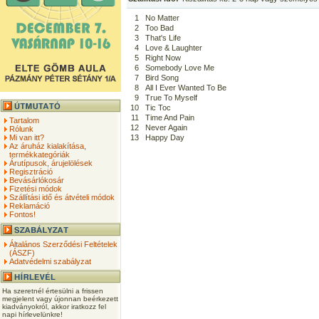
1
No Matter
2
Too Bad
3
That's Life
4
Love & Laughter
5
Right Now
6
Somebody Love Me
7
Bird Song
8
All I Ever Wanted To Be
9
True To Myself
10
Tic Toc
11
Time And Pain
Tartalom
12
Never Again
Rólunk
Mi van itt?
13
Happy Day
Az áruház kialakítása,
termékkategóriák
Árutípusok, árujelölések
Regisztráció
Bevásárlókosár
Fizetési módok
Szállítási idő és átvételi módok
Reklamáció
Fontos!
Általános Szerződési Feltételek
(ÁSZF)
Adatvédelmi szabályzat
Ha szeretnél értesülni a frissen
megjelent vagy újonnan beérkezett
kiadványokról, akkor iratkozz fel
napi hírlevelünkre!