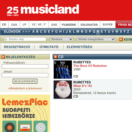
RUBETTES
Felhasználónév
The Best Of Rubettes
1990
Jelszó
CD
RUBETTES
Wear It's 'At
elfelejtettem a jelszavam
2010
Remastered, +2 bonus tracks
CD