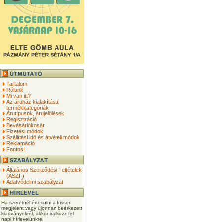
Tartalom
Rólunk
Mi van itt?
Az áruház kialakítása,
termékkategóriák
Árutípusok, árujelölések
Regisztráció
Bevásárlókosár
Fizetési módok
Szállítási idő és átvételi módok
Reklamáció
Fontos!
Általános Szerződési Feltételek
(ÁSZF)
Adatvédelmi szabályzat
Ha szeretnél értesülni a frissen
megjelent vagy újonnan beérkezett
kiadványokról, akkor iratkozz fel
napi hírlevelünkre!