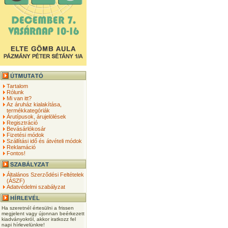
Tartalom
Rólunk
Mi van itt?
Az áruház kialakítása,
termékkategóriák
Árutípusok, árujelölések
Regisztráció
Bevásárlókosár
Fizetési módok
Szállítási idő és átvételi módok
Reklamáció
Fontos!
Általános Szerződési Feltételek
(ÁSZF)
Adatvédelmi szabályzat
Ha szeretnél értesülni a frissen
megjelent vagy újonnan beérkezett
kiadványokról, akkor iratkozz fel
napi hírlevelünkre!