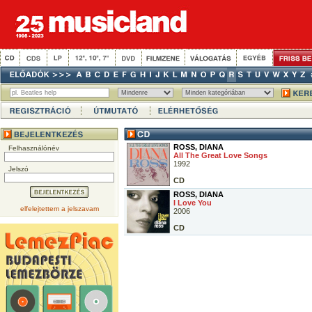
ROSS, DIANA
Felhasználónév
All The Great Love Songs
1992
Jelszó
CD
ROSS, DIANA
I Love You
elfelejtettem a jelszavam
2006
CD