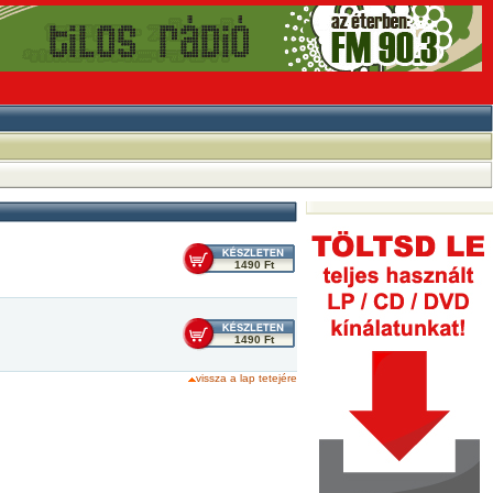
1490 Ft
1490 Ft
vissza a lap tetejére