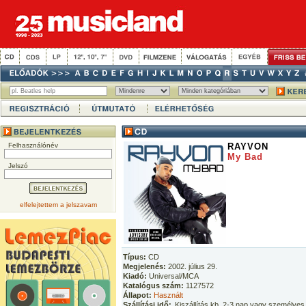
Felhasználónév
RAYVON
My Bad
Jelszó
elfelejtettem a jelszavam
Típus:
CD
Megjelenés:
2002. július 29.
Kiadó:
Universal/MCA
Katalógus szám:
1127572
Állapot:
Használt
Szállítási idő:
Kiszállítás kb. 2-3 nap vagy személyes