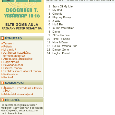
1
Story Of My Life
2
My Bad
3
Chronic
4
Playboy Bunny
5
2 Way
6
Hit & Run
7
In The Wintertime
8
Damn
9
I'll Die For You
10
Time To Shine
11
Nice & Easy
Tartalom
12
Do You Wanna Ride
Rólunk
Mi van itt?
13
Danger Zone
Az áruház kialakítása,
14
English Puond
termékkategóriák
Árutípusok, árujelölések
Regisztráció
Bevásárlókosár
Fizetési módok
Szállítási idő és átvételi módok
Reklamáció
Fontos!
Általános Szerződési Feltételek
(ÁSZF)
Adatvédelmi szabályzat
Ha szeretnél értesülni a frissen
megjelent vagy újonnan beérkezett
kiadványokról, akkor iratkozz fel
napi hírlevelünkre!