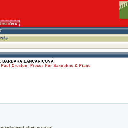
& BARBARA LANCARICOVÁ
 Paul Creston: Pieces For Saxophne & Piano
 átvétel budapesti boltunkban azonnal