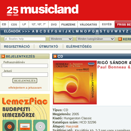
Felhasználónév
RIGÓ SÁNDOR 
Paul Bonneau &
Jelszó
elfelejtettem a jelszavam
Típus:
CD
Megjelenés:
2005
Kiadó:
Hungaroton Classic
Katalógus szám:
HCD 32296
Állapot:
Használt
Szállítási idő:
Kiszállítás kb. 2-3 nap vagy személyes