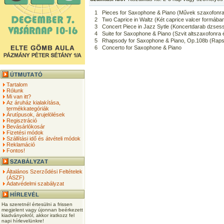
1
Pieces for Saxophone & Piano (Művek szaxofonra
2
Two Caprice in Waltz (Két caprice valcer formába
3
Concert Piece in Jazz Sytle (Koncertdarab dzsess
4
Suite for Saxophone & Piano (Szvit altszaxofonra
5
Rhapsody for Saxophone & Piano, Op.108b (Raps
6
Concerto for Saxophone & Piano
Tartalom
Rólunk
Mi van itt?
Az áruház kialakítása,
termékkategóriák
Árutípusok, árujelölések
Regisztráció
Bevásárlókosár
Fizetési módok
Szállítási idő és átvételi módok
Reklamáció
Fontos!
Általános Szerződési Feltételek
(ÁSZF)
Adatvédelmi szabályzat
Ha szeretnél értesülni a frissen
megjelent vagy újonnan beérkezett
kiadványokról, akkor iratkozz fel
napi hírlevelünkre!