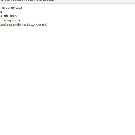
 és zongorára)
n)
z stílusban)
 és zongorára)
zódia szaxofonra és zongorára)