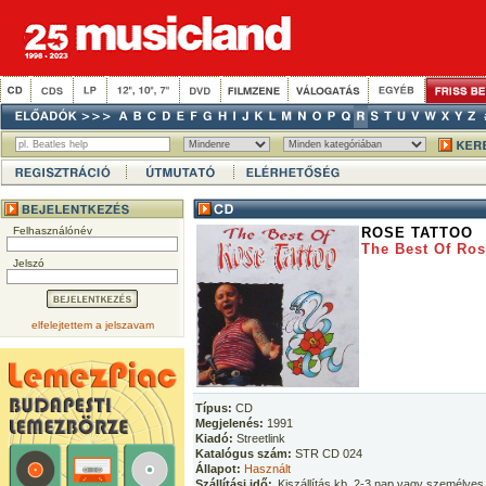
Felhasználónév
ROSE TATTOO
The Best Of Ros
Jelszó
elfelejtettem a jelszavam
Típus:
CD
Megjelenés:
1991
Kiadó:
Streetlink
Katalógus szám:
STR CD 024
Állapot:
Használt
Szállítási idő:
Kiszállítás kb. 2-3 nap vagy személyes