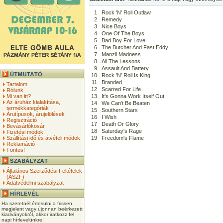
1
Rock 'N' Roll Outlaw
2
Remedy
3
Nice Boys
4
One Of The Boys
5
Bad Boy For Love
6
The Butcher And Fast Eddy
7
Manzil Madness
8
All The Lessons
9
Assault And Battery
10
Rock 'N' Roll Is King
11
Branded
Tartalom
12
Scarred For Life
Rólunk
Mi van itt?
13
It's Gonna Work Itself Out
Az áruház kialakítása,
14
We Can't Be Beaten
termékkategóriák
15
Southern Stars
Árutípusok, árujelölések
16
I Wish
Regisztráció
17
Death Or Glory
Bevásárlókosár
18
Saturday's Rage
Fizetési módok
Szállítási idő és átvételi módok
19
Freedom's Flame
Reklamáció
Fontos!
Általános Szerződési Feltételek
(ÁSZF)
Adatvédelmi szabályzat
Ha szeretnél értesülni a frissen
megjelent vagy újonnan beérkezett
kiadványokról, akkor iratkozz fel
napi hírlevelünkre!