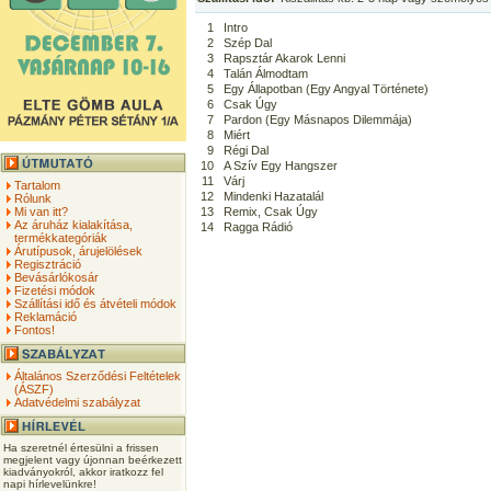
1
Intro
2
Szép Dal
3
Rapsztár Akarok Lenni
4
Talán Álmodtam
5
Egy Állapotban (Egy Angyal Története)
6
Csak Úgy
7
Pardon (Egy Másnapos Dilemmája)
8
Miért
9
Régi Dal
10
A Szív Egy Hangszer
11
Várj
Tartalom
12
Mindenki Hazatalál
Rólunk
Mi van itt?
13
Remix, Csak Úgy
Az áruház kialakítása,
14
Ragga Rádió
termékkategóriák
Árutípusok, árujelölések
Regisztráció
Bevásárlókosár
Fizetési módok
Szállítási idő és átvételi módok
Reklamáció
Fontos!
Általános Szerződési Feltételek
(ÁSZF)
Adatvédelmi szabályzat
Ha szeretnél értesülni a frissen
megjelent vagy újonnan beérkezett
kiadványokról, akkor iratkozz fel
napi hírlevelünkre!