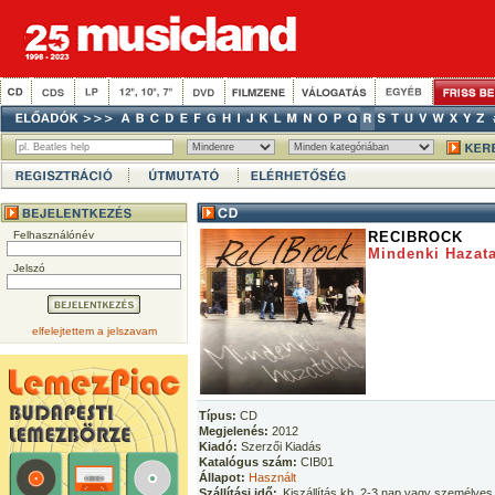
Felhasználónév
RECIBROCK
Mindenki Hazata
Jelszó
elfelejtettem a jelszavam
Típus:
CD
Megjelenés:
2012
Kiadó:
Szerzői Kiadás
Katalógus szám:
CIB01
Állapot:
Használt
Szállítási idő:
Kiszállítás kb. 2-3 nap vagy személyes