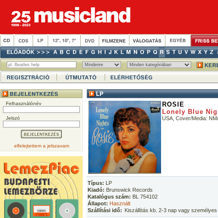
Felhasználónév
ROSIE
Lonely Blue Nig
Jelszó
USA, Cover/Media: N
elfelejtettem a jelszavam
Típus:
LP
Kiadó:
Brunswick Records
Katalógus szám:
BL 754102
Állapot:
Használt
Szállítási idő:
Kiszállítás kb. 2-3 nap vagy személyes