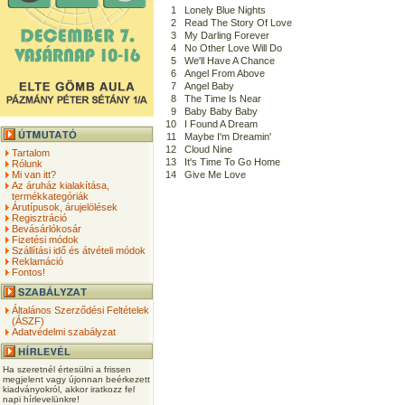
1
Lonely Blue Nights
2
Read The Story Of Love
3
My Darling Forever
4
No Other Love Will Do
5
We'll Have A Chance
6
Angel From Above
7
Angel Baby
8
The Time Is Near
9
Baby Baby Baby
10
I Found A Dream
11
Maybe I'm Dreamin'
12
Cloud Nine
Tartalom
13
It's Time To Go Home
Rólunk
Mi van itt?
14
Give Me Love
Az áruház kialakítása,
termékkategóriák
Árutípusok, árujelölések
Regisztráció
Bevásárlókosár
Fizetési módok
Szállítási idő és átvételi módok
Reklamáció
Fontos!
Általános Szerződési Feltételek
(ÁSZF)
Adatvédelmi szabályzat
Ha szeretnél értesülni a frissen
megjelent vagy újonnan beérkezett
kiadványokról, akkor iratkozz fel
napi hírlevelünkre!