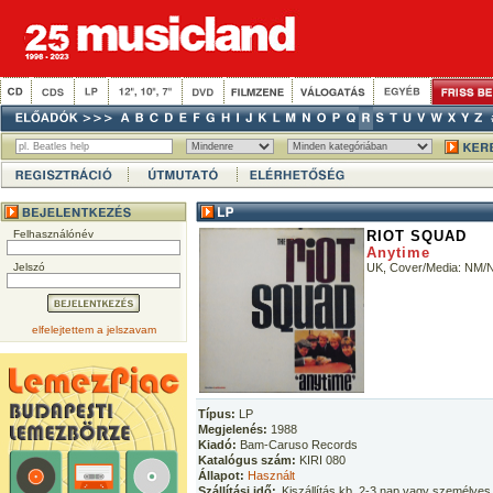
Felhasználónév
RIOT SQUAD
Anytime
Jelszó
UK, Cover/Media: NM/
elfelejtettem a jelszavam
Típus:
LP
Megjelenés:
1988
Kiadó:
Bam-Caruso Records
Katalógus szám:
KIRI 080
Állapot:
Használt
Szállítási idő:
Kiszállítás kb. 2-3 nap vagy személyes