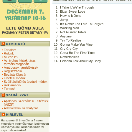
1
I Take It We're Through
2
Bitter Sweet Love
3
How Is It Done
4
Jump
5
It's Never Too Late To Forgive
6
Working Man
7
Not A Great Talker
8
Anytime
9
Try To Realise
10
Gonna Make You Mine
11
Cry Cry Cry
Tartalom
12
Gotta Be The First Time
Rólunk
Mi van itt?
13
Nevertheless
Az áruház kialakítása,
14
I Wanna Talk About My Baby
termékkategóriák
Árutípusok, árujelölések
Regisztráció
Bevásárlókosár
Fizetési módok
Szállítási idő és átvételi módok
Reklamáció
Fontos!
Általános Szerződési Feltételek
(ÁSZF)
Adatvédelmi szabályzat
Ha szeretnél értesülni a frissen
megjelent vagy újonnan beérkezett
kiadványokról, akkor iratkozz fel
napi hírlevelünkre!