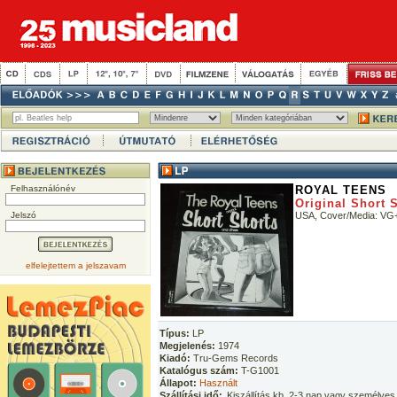
Felhasználónév
ROYAL TEENS
Original Short 
Jelszó
USA, Cover/Media: VG
elfelejtettem a jelszavam
Típus:
LP
Megjelenés:
1974
Kiadó:
Tru-Gems Records
Katalógus szám:
T-G1001
Állapot:
Használt
Szállítási idő:
Kiszállítás kb. 2-3 nap vagy személyes