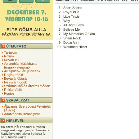
1
Short Shorts
2
Royal Blue
3
Little Trixie
4
Why
5
All Right Baby
6
Believe Me
7
My Memories Of You
8
Sham Rock
9
Dottie Ann
10
Wounded Heart
Tartalom
Rólunk
Mi van itt?
Az áruház kialakítása,
termékkategóriák
Árutípusok, árujelölések
Regisztráció
Bevásárlókosár
Fizetési módok
Szállítási idő és átvételi módok
Reklamáció
Fontos!
Általános Szerződési Feltételek
(ÁSZF)
Adatvédelmi szabályzat
Ha szeretnél értesülni a frissen
megjelent vagy újonnan beérkezett
kiadványokról, akkor iratkozz fel
napi hírlevelünkre!