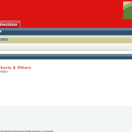
Shorts & Others
+/VG+
 átvétel budapesti boltunkban azonnal