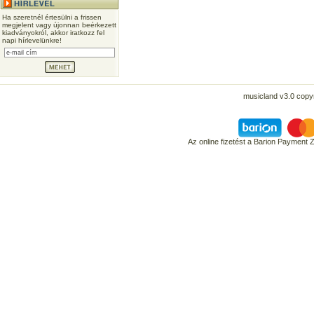
Ha szeretnél értesülni a frissen
megjelent vagy újonnan beérkezett
kiadványokról, akkor iratkozz fel
napi hírlevelünkre!
musicland v3.0 copyr
Az online fizetést a Barion Payment 