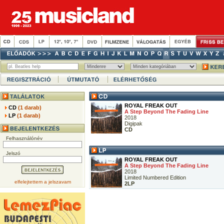
ROYAL FREAK OUT
CD
(1 darab)
A Step Beyond The Fading Line
LP
(1 darab)
2018
Digipak
CD
Felhasználónév
Jelszó
ROYAL FREAK OUT
A Step Beyond The Fading Line
2018
Limited Numbered Edition
elfelejtettem a jelszavam
2LP