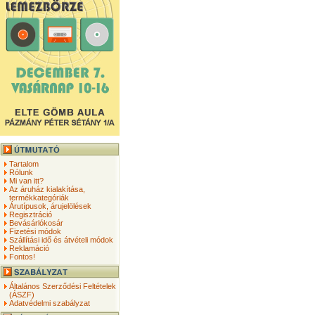
Tartalom
Rólunk
Mi van itt?
Az áruház kialakítása,
termékkategóriák
Árutípusok, árujelölések
Regisztráció
Bevásárlókosár
Fizetési módok
Szállítási idő és átvételi módok
Reklamáció
Fontos!
Általános Szerződési Feltételek
(ÁSZF)
Adatvédelmi szabályzat