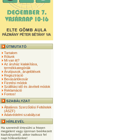
Tartalom
Rólunk
Mi van itt?
Az áruház kialakítása,
termékkategóriák
Árutípusok, árujelölések
Regisztráció
Bevásárlókosár
Fizetési módok
Szállítási idő és átvételi módok
Reklamáció
Fontos!
Általános Szerződési Feltételek
(ÁSZF)
Adatvédelmi szabályzat
Ha szeretnél értesülni a frissen
megjelent vagy újonnan beérkezett
kiadványokról, akkor iratkozz fel
napi hírlevelünkre!