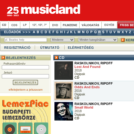
RASKOLNIKOV, RIPOFF
Felhasználónév
Lost And Found
2018
Jelszó
Digipak
CD
RASKOLNIKOV, RIPOFF
Odds And Ends
elfelejtettem a jelszavam
2016
Digipak
CD
RASKOLNIKOV, RIPOFF
Small World
2018
Digipak
CD